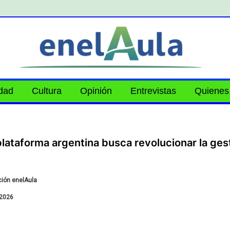
idad
Cultura
Opinión
Entrevistas
Quienes
lataforma argentina busca revolucionar la ges
ión enelAula
2026