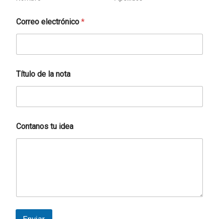
Correo electrónico
*
*
Título de la nota
l
a
l
a
Contanos tu idea