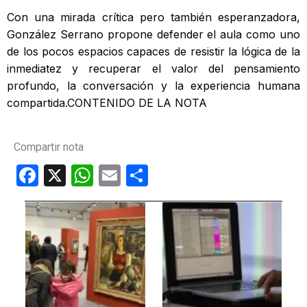
Con una mirada crítica pero también esperanzadora,
González Serrano propone defender el aula como uno
de los pocos espacios capaces de resistir la lógica de la
inmediatez y recuperar el valor del pensamiento
profundo, la conversación y la experiencia humana
compartida.CONTENIDO DE LA NOTA
Compartir nota
F
X
W
E
C
a
h
m
o
ce
at
ail
m
b
s
p
o
A
ar
o
p
tir