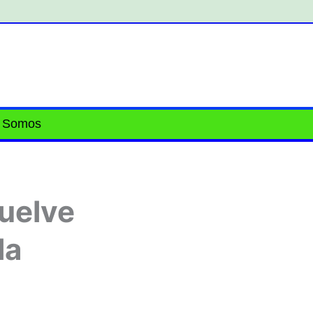
 Somos
vuelve
la