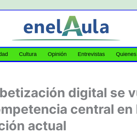
idad
Cultura
Opinión
Entrevistas
Quienes
abetización digital se 
mpetencia central en 
ión actual