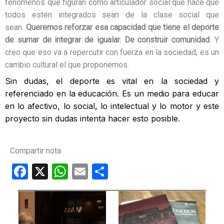
fenómenos que figuran como articulador social que hace que
todos estén integrados sean de la clase social que
sean.
Queremos reforzar esa capacidad que tiene el deporte
de sumar de integrar de igualar.
De construir comunidad
. Y
creo que eso va a repercutir con fuerza en la sociedad, es un
cambio cultural el que proponemos.
Sin dudas, el deporte es vital en la sociedad y
referenciado en la educación. Es un medio para educar
en lo afectivo, lo social, lo intelectual y lo motor y este
proyecto sin dudas intenta hacer esto posible.
Compartir nota
F
X
W
E
C
a
h
m
o
ce
at
ail
m
b
s
p