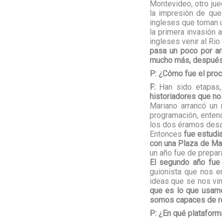
Montevideo, otro jue
la impresión de que
ingleses que toman 
la primera invasión 
ingleses venir al Rio
pasa un poco por arr
mucho más, después q
P: ¿Cómo fue el proc
F:
Han sido etapas
historiadores que nos
Mariano arrancó un 
programación, enten
los dos éramos desa
Entonces
fue estudi
con una Plaza de May
un año fue de prepar
El segundo año fue
guionista que nos e
ideas que se nos vin
que es lo que usamo
somos capaces de rec
P: ¿En qué plataform