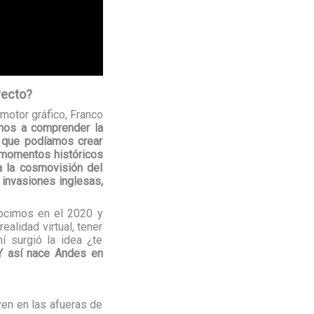
yecto?
motor gráfico, Franco
os a comprender la
 que podíamos crear
s momentos históricos
a la cosmovisión del
invasiones inglesas,
nocimos en el 2020 y
alidad virtual, tener
í surgió la idea ¿te
Y así nace Andes en
iven en las afueras de