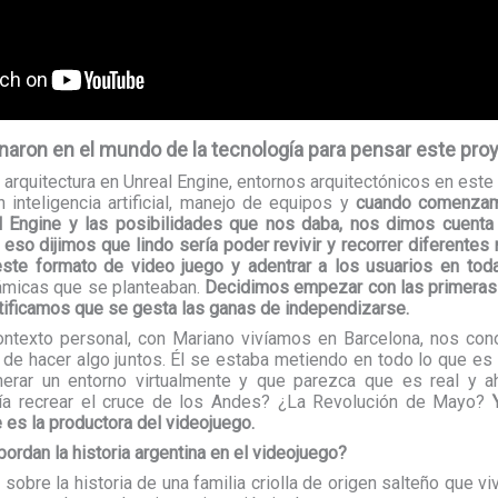
naron en el mundo de la tecnología para pensar este pro
 arquitectura en Unreal Engine, entornos arquitectónicos en este 
inteligencia artificial, manejo de equipos y
cuando comenzam
l Engine y las posibilidades que nos daba, nos dimos cuenta
 eso dijimos que lindo sería poder revivir y recorrer diferente
este formato de video juego y adentrar a los usuarios en tod
námicas que se planteaban.
Decidimos empezar con las primeras 
tificamos que se gesta las ganas de independizarse.
ontexto personal, con Mariano vivíamos en Barcelona, nos co
e hacer algo juntos. Él se estaba metiendo en todo lo que es re
erar un entorno virtualmente y que parezca que es real y ah
ría recrear el cruce de los Andes? ¿La Revolución de Mayo?
 es la productora del videojuego.
ordan la historia argentina en el videojuego?
a sobre la historia de una familia criolla de origen salteño que v