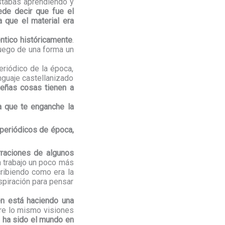
stabas aprendiendo y
ede decir que fue el
 que el material era
ntico históricamente
.
uego de una forma un
riódico de la época,
enguaje castellanizado
ñas cosas tienen a
a que te enganche la
periódicos de época,
rraciones de algunos
 trabajo un poco más
cribiendo como era la
spiración para pensar
én está haciendo una
re lo mismo visiones
 ha sido el mundo en