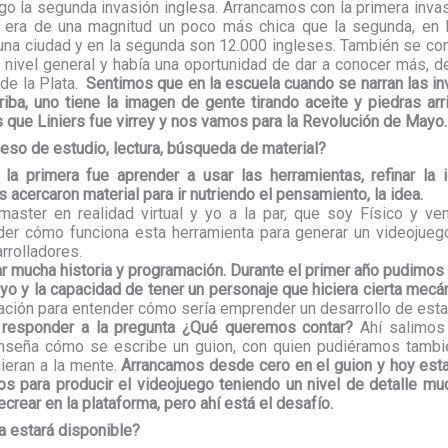
go la segunda invasión inglesa. Arrancamos con la primera inv
 era de una magnitud un poco más chica que la segunda, en 
una ciudad y en la segunda son 12.000 ingleses. También se c
a nivel general y había una oportunidad de dar a conocer más, 
 de la Plata.
Sentimos que en la escuela cuando se narran las i
iba, uno tiene la imagen de gente tirando aceite y piedras ar
ue Liniers fue virrey y nos vamos para la Revolución de Mayo.
eso de estudio, lectura, búsqueda de material?
,
la primera fue aprender a usar las herramientas, refinar la
 acercaron material para ir nutriendo el pensamiento, la idea.
master en realidad virtual y yo a la par, que soy Físico y v
der cómo funciona esta herramienta para generar un videojueg
rrolladores.
ar mucha historia y programación. Durante el primer año pudimos
o y la capacidad de tener un personaje que hiciera cierta mecán
ación para entender cómo sería emprender un desarrollo de esta
 responder a la pregunta ¿Qué queremos contar?
Ahí salimos 
nseña cómo se escribe un guion, con quien pudiéramos también 
ieran a la mente.
Arrancamos desde cero en el guion y hoy es
s para producir el videojuego teniendo un nivel de detalle mu
rear en la plataforma, pero ahí está el desafío.
a estará disponible?