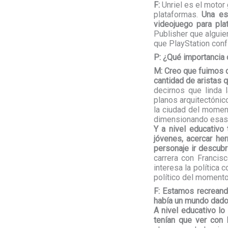
F:
Unriel es el motor 
plataformas.
Una es
videojuego para pla
Publisher que alguie
que PlayStation conf
P: ¿Qué importancia 
M:
Creo que fuimos d
cantidad de aristas q
decirnos que linda 
planos arquitectónic
la ciudad del momen
dimensionando esas 
Y a nivel educativo 
jóvenes, acercar he
personaje ir descubr
carrera con Francis
interesa la política
político del momento
F:
Estamos recreando
había un mundo dado 
A nivel educativo lo
tenían que ver con 