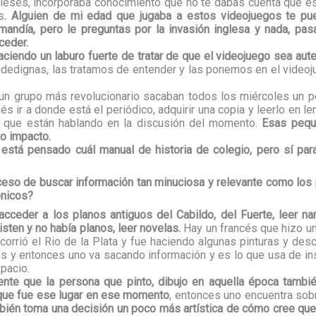
gleses, incorporaba conocimiento que no te dabas cuenta que e
s
. Alguien de mi edad que jugaba a estos videojuegos te pu
ndía, pero le preguntas por la invasión inglesa y nada, pasa
cceder.
iendo un laburo fuerte de tratar de que el videojuego sea aute
idedignas, las tratamos de entender y las ponemos en el videoj
 un grupo más revolucionario sacaban todos los miércoles un pe
s ir a donde está el periódico, adquirir una copia y leerlo en l
r que están hablando en la discusión del momento.
Esas peque
to impacto.
está pensado cuál manual de historia de colegio, pero sí par
eso de buscar información tan minuciosa y relevante como los 
ónicos?
cceder a los planos antiguos del Cabildo, del Fuerte, leer na
sten y no había planos, leer novelas.
Hay un francés que hizo un
corrió el Rio de la Plata y fue haciendo algunas pinturas y des
es y entonces uno va sacando información y es lo que usa de in
pacio.
nte que la persona que pinto, dibujo en aquella época tambi
 que fue ese lugar en ese momento
, entonces uno encuentra sob
bién toma una decisión un poco más artística de cómo cree que