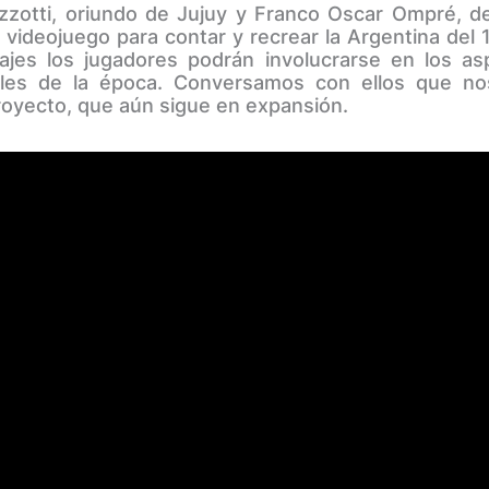
zzotti, oriundo de Jujuy y Franco Oscar Ompré, d
 videojuego para contar y recrear la Argentina del 
ajes los jugadores podrán involucrarse en los asp
iales de la época. Conversamos con ellos que 
oyecto, que aún sigue en expansión.