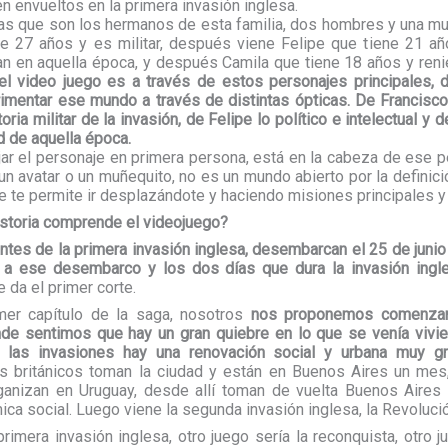
n envueltos en la primera invasión inglesa.
as que son los hermanos de esta familia, dos hombres y una mu
ene 27 años y es militar, después viene Felipe que tiene 21 a
an en aquella época, y después Camila que tiene 18 años y reni
l video juego es a través de estos personajes principales, de
rimentar ese mundo a través de distintas ópticas. De Francisco
ria militar de la invasión, de Felipe lo político e intelectual y d
d de aquella época.
jar el personaje en primera persona, está en la cabeza de ese p
n avatar o un muñequito, no es un mundo abierto por la definic
te permite ir desplazándote y haciendo misiones principales y
historia comprende el videojuego?
antes de la primera invasión inglesa, desembarcan el 25 de jun
a ese desembarco y los dos días que dura la invasión ingl
e da el primer corte.
mer capítulo de la saga, nosotros
nos proponemos comenzar 
de sentimos que hay un gran quiebre en lo que se venía vivi
de las invasiones hay una renovación social y urbana muy gr
s británicos toman la ciudad y están en Buenos Aires un mes,
ganizan en Uruguay, desde allí toman de vuelta Buenos Aire
ca social. Luego viene la segunda invasión inglesa, la Revoluci
primera invasión inglesa, otro juego sería la reconquista, otro j