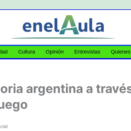
idad
Cultura
Opinión
Entrevistas
Quienes
toria argentina a travé
juego
cial