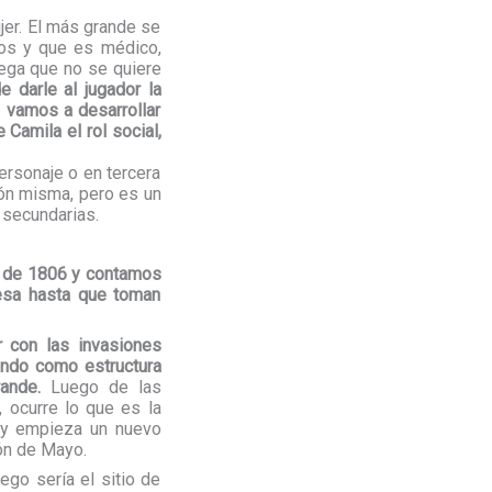
jer. El más grande se
ños y que es médico,
ega que no se quiere
 darle al jugador la
 vamos a desarrollar
e Camila el rol social,
ersonaje o en tercera
ión misma, pero es un
 secundarias.
io de 1806 y contamos
esa hasta que toman
con las invasiones
endo como estructura
ande.
Luego de las
 ocurre lo que es la
s y empieza un nuevo
ón de Mayo.
uego sería el sitio de