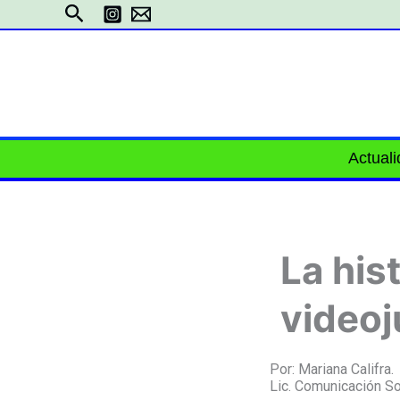
Ir
Buscar
al
contenido
Actual
La his
video
Por: Mariana Califra.
Lic. Comunicación So