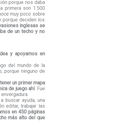
asión porque nos daba
la primera son 1.500
onoce muy poco sobre
de porque deciden los
nvasiones inglesas se
riba de un techo y no
 idea y apoyarnos en
engo del mundo de la
o, porque ninguno de
 tener un primer mapa
ica de juego ahí
. Fue
 envergadura.
a buscar ayuda, una
editar, trabajar las
tamos en 450 páginas
cho más alto del que