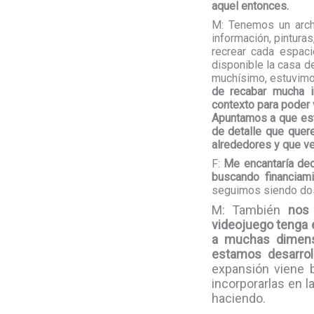
aquel entonces.
M: Tenemos un archi
información, pintura
recrear cada espac
disponible la casa d
muchísimo, estuvimos
de recabar mucha i
contexto para poder 
Apuntamos a que este
de detalle que quer
alrededores y que ve
F:
Me encantaría dec
buscando financiam
seguimos siendo dos 
M: También
nos
videojuego tenga e
a muchas dimens
estamos desarrol
expansión viene b
incorporarlas en 
haciendo.