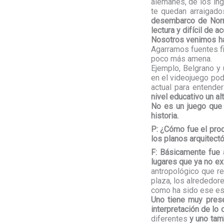
alemanes, de los in
te quedan arraigado
desembarco de Norma
lectura y difícil de a
Nosotros venimos hac
Agarramos fuentes f
poco más amena.
Ejemplo, Belgrano y
en el videojuego podé
actual para entende
nivel educativo un al
No es un juego que 
historia.
P:
¿Cómo fue el proc
los planos arquitect
F:
Básicamente fue a
lugares que ya no exi
antropológico que re
plaza, los alrededor
como ha sido ese es
Uno tiene muy prese
interpretación de lo
diferentes
y uno tam