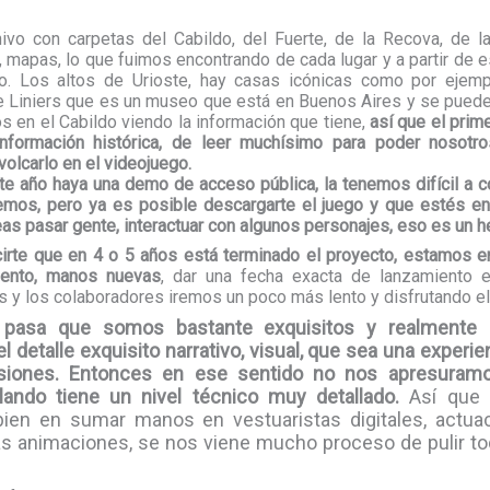
vo con carpetas del Cabildo, del Fuerte, de la Recova, de la
s, mapas, lo que fuimos encontrando de cada lugar y a partir de 
io. Los altos de Urioste, hay casas icónicas como por ejemp
e Liniers que es un museo que está en Buenos Aires y se puede v
 en el Cabildo viendo la información que tiene,
así que el prim
nformación histórica, de leer muchísimo para poder nosotro
volcarlo en el videojuego.
 año haya una demo de acceso pública, la tenemos difícil a con
emos, pero ya es posible descargarte el juego y que estés e
as pasar gente, interactuar con algunos personajes, eso es un h
irte que en 4 o 5 años está terminado el proyecto, estamos e
iento, manos nuevas
, dar una fecha exacta de lanzamiento e
y los colaboradores iremos un poco más lento y disfrutando el
 pasa que somos bastante exquisitos y realmente
l detalle exquisito narrativo, visual, que sea una experie
iones. Entonces en ese sentido no nos apresuramo
lando tiene un nivel técnico muy detallado.
Así que 
ien en sumar manos en vestuaristas digitales, actua
las animaciones, se nos viene mucho proceso de pulir t