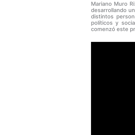
Mariano Muro Ri
desarrollando un
distintos person
políticos y soc
comenzó este pr