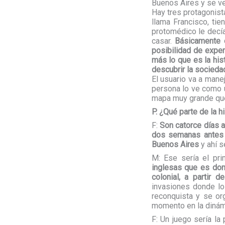
Buenos Aires y se ve
Hay tres protagonist
llama Francisco, ti
protomédico le decí
casar.
Básicamente e
posibilidad de expe
más lo que es la histo
descubrir la socieda
El usuario va a mane
persona lo ve como u
mapa muy grande que 
P. ¿Qué parte de la 
F:
Son catorce días 
dos semanas antes 
Buenos Aires
y ahí s
M: Ese sería el pri
inglesas que es don
colonial, a partir 
invasiones donde lo
reconquista y se or
momento en la dinámi
F: Un juego sería la 