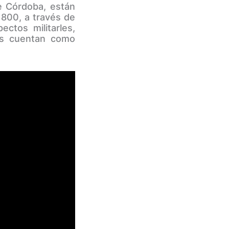
e Córdoba, están
1800, a través de
ectos militarles,
nos cuentan como