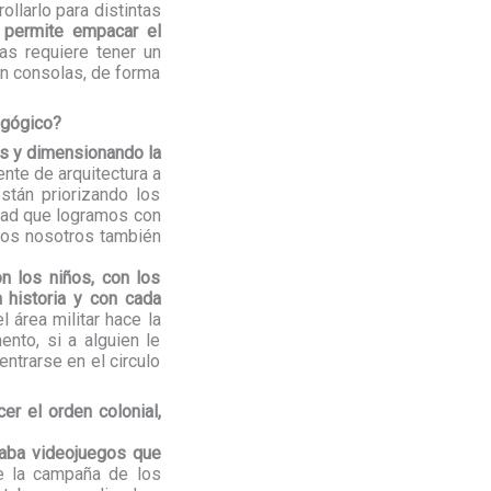
llarlo para distintas
 permite empacar el
as requiere tener un
en consolas, de forma
agógico?
as y dimensionando la
te de arquitectura a
stán priorizando los
idad que logramos con
mos nosotros también
on los niños, con los
 historia y con cada
l área militar hace la
nto, si a alguien le
ntrarse en el circulo
r el orden colonial,
aba videojuegos que
e la campaña de los