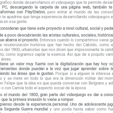
grafico donde desarrollamos el videojuego que te permite desarro
 PC, descargando la carpeta de una página web, también te
taformas con PlayStation
, pero entrar al mundo de las consol
n te apadrine que tenga experiencia desarrollando videojuegos 
ía en esa gente.
consideran que tiene este proyecto a nivel cultural, social y ped
e a poco descubriendo las aristas culturales, sociales, históric
ue abarca el proyecto.
Entonces cuando lo compartimos viene gen
la revalorización histórica que han hecho del Cabildo, como e
os del 1800, urbanistas que nos dicen que impresionante la cal
to, como logramos captar la esencia. Así que de a poquito va
áreas.
tiene un valor muy fuerte con la digitalización que hay hoy c
rramientas donde puedan a la vez que jugar aprender sobre la
iendo las áreas que le gusten.
Porque si a alguien le interesa e
co y se mete en todo lo que era la dimensión militar del mome
 con Felipe que la idea es que pueda conversar con Belgrano y ade
 o con Camila todo el aspecto social de la época.
 el mundo del 1800, gran parte del videojuego es dar a conoce
que la primera invasión lo viene a romper.
 pienso desde la experiencia personal.
Uno de adolescente jug
la Segunda Guerra mundial
y uno podía hasta saber como fu