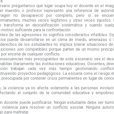
a.
sario preguntarnos qué lugar ocupa hoy el docente en el imagi
del maestro o profesor representó una referencia de autorid
imagen no desapareció por completo, pero sí se encuen
ermanentes, muchas veces legítimos y otras veces injustos. 
se transforma en descalificación sistemática y cuando cual
motivo suficiente para la confrontación.
tes de las agresiones no significa considerarlos infalibles. Si
tiva puede desarrollarse en un clima de miedo, amenazas o 
derechos de los estudiantes no implica tolerar situaciones de
siciones son compatibles porque parten de un mismo principio
por encima de cualquier conflicto.
consecuencias más preocupantes de este escenario sea el des
abitan diariamente las instituciones educativas. Docentes, dire
ación trabajan cada vez más tiempo gestionando conflic
ruyendo proyectos pedagógicos. La escuela corre el riesgo d
, preocupada por contener crisis permanentes en lugar de conc
, la violencia ya no afecta solamente a las personas involuc
 afectando al conjunto de la comunidad educativa y empobrec
n docente puede justificarse. Ningún estudiante debe ser humil
la violencia para resolver un conflicto escolar. Ninguna autor
o para maltratar.