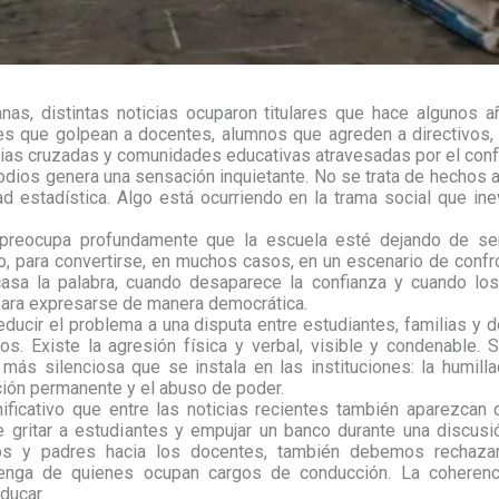
nas, distintas noticias ocuparon titulares que hace algunos a
es que golpean a docentes, alumnos que agreden a directivos
ias cruzadas y comunidades educativas atravesadas por el conf
odios genera una sensación inquietante. No se trata de hechos 
d estadística. Algo está ocurriendo en la trama social que in
.
reocupa profundamente que la escuela esté dejando de se
, para convertirse, en muchos casos, en un escenario de confro
casa la palabra, cuando desaparece la confianza y cuando lo
para expresarse de manera democrática.
reducir el problema a una disputa entre estudiantes, familias y d
ros. Existe la agresión física y verbal, visible y condenable.
 más silenciosa que se instala en las instituciones: la humillac
ación permanente y el abuso de poder.
nificativo que entre las noticias recientes también aparezcan 
e gritar a estudiantes y empujar un banco durante una discusi
os y padres hacia los docentes, también debemos rechazar
ovenga de quienes ocupan cargos de conducción. La coherenc
ducar.