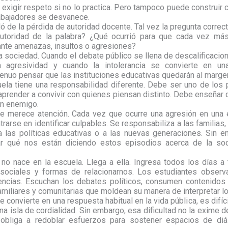
exigir respeto si no lo practica. Pero tampoco puede construir 
abajadores se desvanece.
 de la pérdida de autoridad docente. Tal vez la pregunta correct
utoridad de la palabra? ¿Qué ocurrió para que cada vez más 
nte amenazas, insultos o agresiones?
 la sociedad. Cuando el debate público se llena de descalificacio
a agresividad y cuando la intolerancia se convierte en un
enuo pensar que las instituciones educativas quedarán al marge
uela tiene una responsabilidad diferente. Debe ser uno de los
aprender a convivir con quienes piensan distinto. Debe enseñar
un enemigo.
e merece atención. Cada vez que ocurre una agresión en una e
rarse en identificar culpables. Se responsabiliza a las familias,
 a las políticas educativas o a las nuevas generaciones. Sin e
r qué nos están diciendo estos episodios acerca de la so
 no nace en la escuela. Llega a ella. Ingresa todos los días a
 sociales y formas de relacionarnos. Los estudiantes obser
encias. Escuchan los debates políticos, consumen contenidos
amiliares y comunitarias que moldean su manera de interpretar lo
 convierte en una respuesta habitual en la vida pública, es difíci
a isla de cordialidad. Sin embargo, esa dificultad no la exime d
a obliga a redoblar esfuerzos para sostener espacios de diál