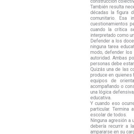
construcción colectiv
También resulta nece
décadas la figura 
comunitario. Esa 
cuestionamientos p
cuando la crítica 
interpretado como un 
Defender a los docen
ninguna tarea educa
modo, defender los 
autoridad. Ambas po
personas debe estar 
Quizás una de las 
produce en quienes h
equipos de orient
acompañando o const
una lógica defensiva
educativa.
Y cuando eso ocurre
particular. Termina
escolar de todos.
Ninguna agresión a u
debería recurrir a 
ampararse en su carg