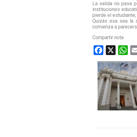
La salida no pasa p
instituciones educat
pierde el estudiante,
Quizás esa sea la s
comienza a parecerse
Compartir nota
F
X
W
a
h
ce
at
b
s
o
A
o
p
k
p