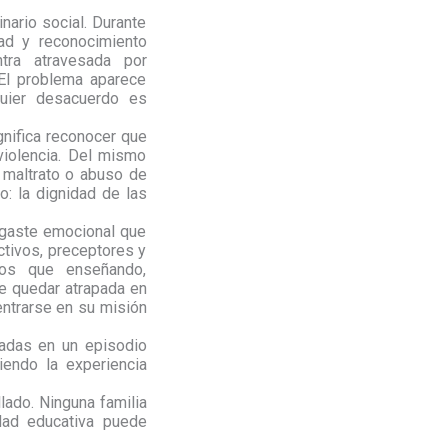
nario social. Durante
ad y reconocimiento
tra atravesada por
El problema aparece
quier desacuerdo es
gnifica reconocer que
violencia. Del mismo
 maltrato o abuso de
: la dignidad de las
gaste emocional que
ctivos, preceptores y
tos que enseñando,
e quedar atrapada en
entrarse en su misión
radas en un episodio
iendo la experiencia
lado. Ninguna familia
idad educativa puede