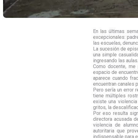
En las últimas sema
excepcionales: padr
las escuelas, denunc
La sucesión de epis
una simple casualida
ingresando las aulas
Como docente, me p
espacio de encuentro
aparece cuando fra
encuentran canales 
Pero sería un error 
tiene múltiples rost
existe una violencia
gritos, la descalific
Por eso resulta sig
directora acusada d
violencia de alumn
autoritaria que pr
indispensable para e