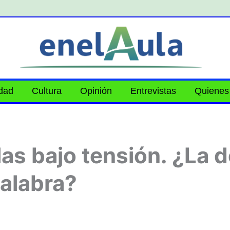
idad
Cultura
Opinión
Entrevistas
Quienes
as bajo tensión. ¿La d
palabra?