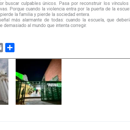
or buscar culpables únicos. Pasa por reconstruir los vínculos
ivas. Porque cuando la violencia entra por la puerta de la escuel
 pierde la familia y pierde la sociedad entera.
eñal más alarmante de todas: cuando la escuela, que debería
 demasiado al mundo que intenta corregir.
E
C
m
o
ail
m
p
ar
tir