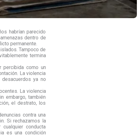
ños habrían parecido
, amenazas dentro de
licto permanente.
aislados. Tampoco de
evitablemente termina
r percibida como un
ntación. La violencia
s desacuerdos ya no
ocentes. La violencia
 Sin embargo, también
ión, el destrato, los
denuncias contra una
ón. Si rechazamos la
 cualquier conducta
ia es una condición